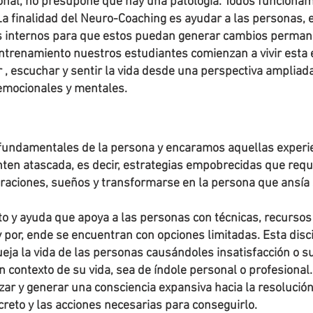
sonal, no presupone que hay una patología. Todos funcion
La finalidad del Neuro-Coaching es ayudar a las personas,
internos para que estos puedan generar cambios permanen
entrenamiento nuestros estudiantes comienzan a vivir esta
 , escuchar y sentir la vida desde una perspectiva amplia
 emocionales y mentales.
 fundamentales de la persona y encaramos aquellas experie
ten atascada, es decir, estrategias empobrecidas que requ
raciones, sueños y transformarse en la persona que ansía 
y ayuda que apoya a las personas con técnicas, recursos
 por, ende se encuentran con opciones limitadas. Esta disci
ja la vida de las personas causándoles insatisfacción o su
 contexto de su vida, sea de índole personal o profesiona
r y generar una consciencia expansiva hacia la resolución
creto y las acciones necesarias para conseguirlo.