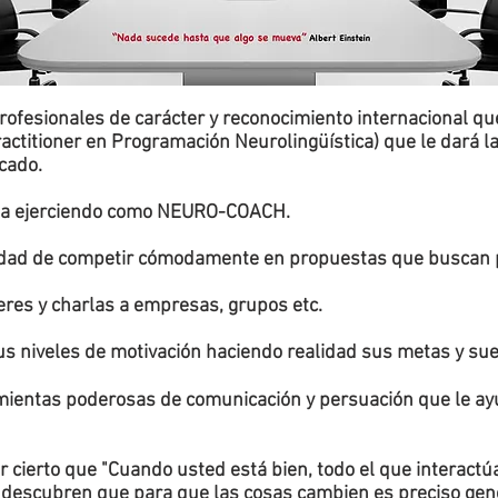
¿Qué puedo hacer con esta certificación?
profesionales de carácter y reconocimiento internacional qu
actitioner en Programación Neurolingüística) que le dará la 
cado.
vada ejerciendo como NEURO-COACH.
unidad de competir cómodamente en propuestas que buscan 
eres y charlas a empresas, grupos etc.
us niveles de motivación haciendo realidad sus metas y su
mientas poderosas de comunicación y persuación que le ayu
 cierto que "Cuando usted está bien, todo el que interactúa
 descubren que para que las cosas cambien es preciso gen