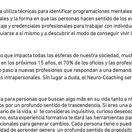
a utiliza técnicas para identificar programaciones mentales
ptuales y la forma en que las personas hacen sentido de los 
aje y credenciales profesionales para trabajar con indivi
guiarse a sí mismo y a descubrir el modo de conseguir vivir 
io que impacta todas las esferas de nuestra sociedad, much
en los próximos 15 años, el 70% de los oficios y las profes
 paso a nuevas profesiones que respondan a una demanda
s intrapersonales. Sin lugar a duda, el Neuro-Coaching se
ada para personas que buscan algo más en su vida tanto a n
s por un profundo sentido de trascendencia. Si eres una p
ario de la vida, si te consideras inquisitivo, curioso dese
, esta experiencia formativa te dará las herramientas pa
ocionales para generar cambios. Cada persona tiene o pued
dad de aprender genera un profundo sentido de propósito